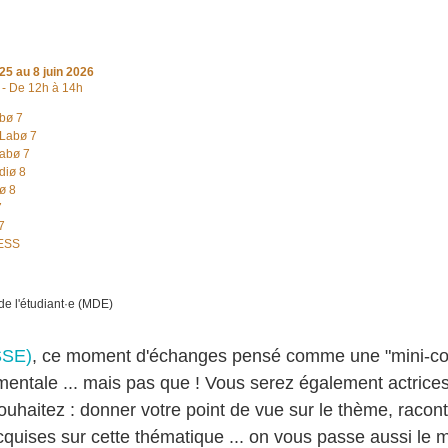
025
au 8 juin 2026
 - De 12h à 14h
abø 7
 Labø 7
Labø 7
udiø 8
iø 8
7
7
 ESS
de l'étudiant·e (MDE)
SSE)
, ce moment d'échanges pensé comme une "mini-con
 mentale ... mais pas que ! Vous serez également actrice
 souhaitez : donner votre point de vue sur le thème, raco
uises sur cette thématique ... on vous passe aussi le m