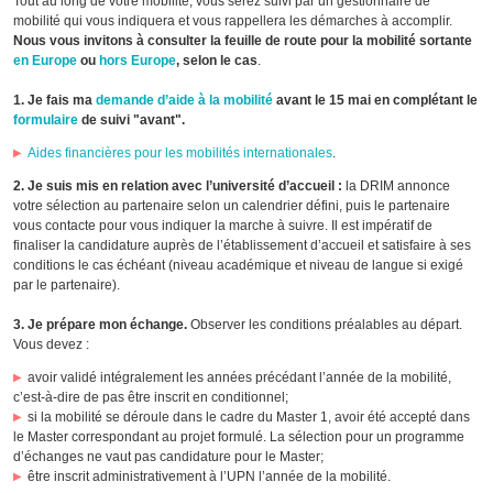
Tout au long de votre mobilité, vous serez suivi par un gestionnaire de
mobilité qui vous indiquera et vous rappellera les démarches à accomplir.
Nous vous invitons à consulter la feuille de route pour la mobilité sortante
en Europe
ou
hors Europe
, selon le cas
.
1. Je fais ma
demande d’aide à la mobilité
avant le 15 mai en complétant le
formulaire
de suivi "avant".
Aides financières pour les mobilités internationales
.
2. Je suis mis en relation avec l’université d’accueil :
la DRIM annonce
votre sélection au partenaire selon un calendrier défini, puis le partenaire
vous contacte pour vous indiquer la marche à suivre. Il est impératif de
finaliser la candidature auprès de l’établissement d’accueil et satisfaire à ses
conditions le cas échéant (niveau académique et niveau de langue si exigé
par le partenaire).
3. Je prépare mon échange.
Observer les conditions préalables au départ.
Vous devez :
avoir validé intégralement les années précédant l’année de la mobilité,
c’est-à-dire de pas être inscrit en conditionnel;
si la mobilité se déroule dans le cadre du Master 1, avoir été accepté dans
le Master correspondant au projet formulé. La sélection pour un programme
d’échanges ne vaut pas candidature pour le Master;
être inscrit administrativement à l’UPN l’année de la mobilité.